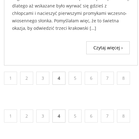
dlatego aż wskazane było wyrwać się gdzieś z
chłopcami i nacieszyć pierwszymi promykami wczesno-
wiosennego słonka. Pomyślałam więc, że to świetna
okazja, by odwiedzić trzeci krakowski […]
Czytaj więcej ›
1
2
3
4
5
6
7
8
1
2
3
4
5
6
7
8