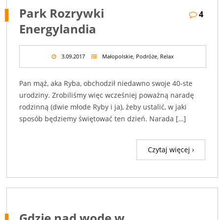
Park Rozrywki
4
Energylandia
3.09.2017
Małopolskie
,
Podróże
,
Relax
Pan mąż, aka Ryba, obchodził niedawno swoje 40-ste
urodziny. Zrobiliśmy więc wcześniej poważną naradę
rodzinną (dwie młode Ryby i ja), żeby ustalić, w jaki
sposób będziemy świętować ten dzień. Narada […]
Czytaj więcej ›
Gdzie nad wodę w