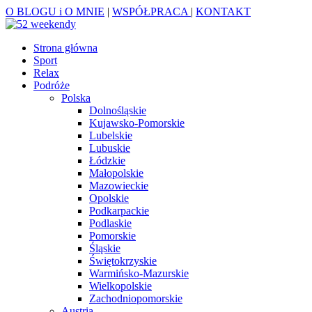
O BLOGU i O MNIE
|
WSPÓŁPRACA
|
KONTAKT
Strona główna
Sport
Relax
Podróże
Polska
Dolnośląskie
Kujawsko-Pomorskie
Lubelskie
Lubuskie
Łódzkie
Małopolskie
Mazowieckie
Opolskie
Podkarpackie
Podlaskie
Pomorskie
Śląskie
Świętokrzyskie
Warmińsko-Mazurskie
Wielkopolskie
Zachodniopomorskie
Austria