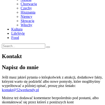
Chorwacja
Czechy
Hiszpania
Niemcy
Słowacja
Włochy
Kultura
LifeStyle
Food
Kontakt
Napisz do mnie
Jeśli masz jakieś pytania o którąkolwiek z atrakcji, dodatkowe fakty,
którymi warto się podzielić albo nowe pomysły, które moglibyśmy
wypróbować a później opisać, proszę pisz śmiało:
kontakt@52weekendy.pl
Możesz też dodawać komentarze bezpośrednio pod postami, albo
skontaktować się przez któreś z poniższych kont