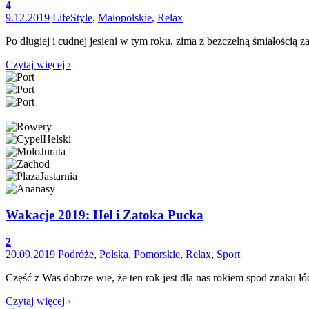
4
9.12.2019
LifeStyle
,
Małopolskie
,
Relax
Po długiej i cudnej jesieni w tym roku, zima z bezczelną śmiałości
Czytaj więcej ›
Wakacje 2019: Hel i Zatoka Pucka
2
20.09.2019
Podróże
,
Polska
,
Pomorskie
,
Relax
,
Sport
Część z Was dobrze wie, że ten rok jest dla nas rokiem spod znaku 
Czytaj więcej ›