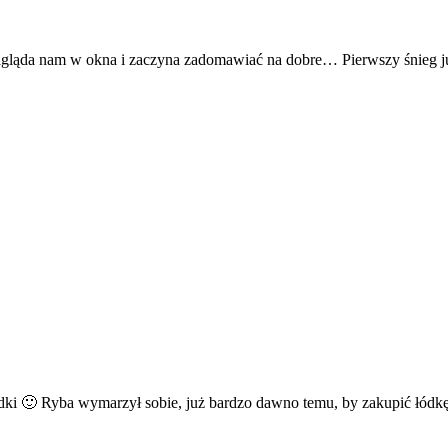
ą zagląda nam w okna i zaczyna zadomawiać na dobre… Pierwszy śnieg j
łódki 🙂 Ryba wymarzył sobie, już bardzo dawno temu, by zakupić łód