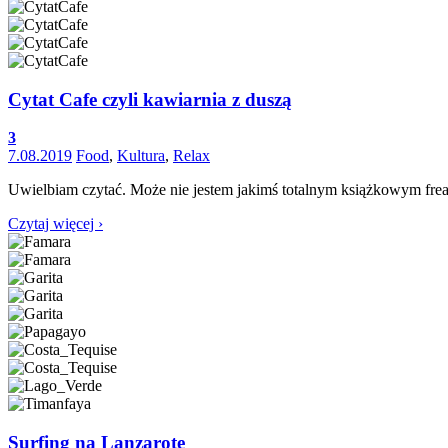
Cytat Cafe czyli kawiarnia z duszą
3
7.08.2019
Food
,
Kultura
,
Relax
Uwielbiam czytać. Może nie jestem jakimś totalnym książkowym freak
Czytaj więcej ›
Surfing na Lanzarote