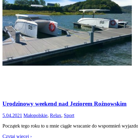
Urodzinowy weekend nad Jeziorem Rożnowskim
5.04.2021
Małopolskie
,
Relax
,
Sport
Początek tego roku to u mnie ciągłe wracanie do wspomnień wyjazdow
Czytaj więcej ›