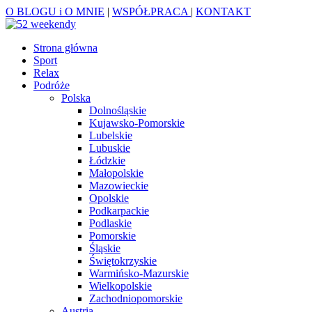
O BLOGU i O MNIE
|
WSPÓŁPRACA
|
KONTAKT
Strona główna
Sport
Relax
Podróże
Polska
Dolnośląskie
Kujawsko-Pomorskie
Lubelskie
Lubuskie
Łódzkie
Małopolskie
Mazowieckie
Opolskie
Podkarpackie
Podlaskie
Pomorskie
Śląskie
Świętokrzyskie
Warmińsko-Mazurskie
Wielkopolskie
Zachodniopomorskie
Austria