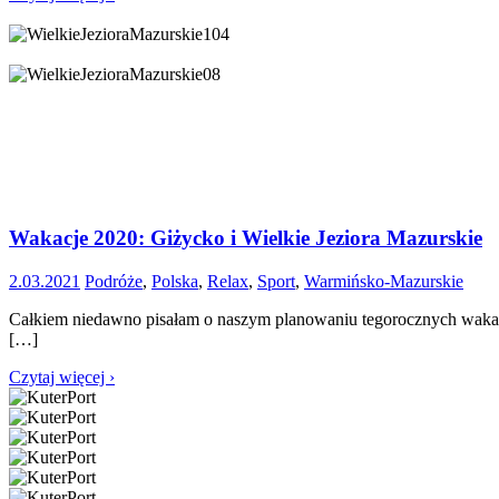
Wakacje 2020: Giżycko i Wielkie Jeziora Mazurskie
2.03.2021
Podróże
,
Polska
,
Relax
,
Sport
,
Warmińsko-Mazurskie
Całkiem niedawno pisałam o naszym planowaniu tegorocznych wakacji
[…]
Czytaj więcej ›