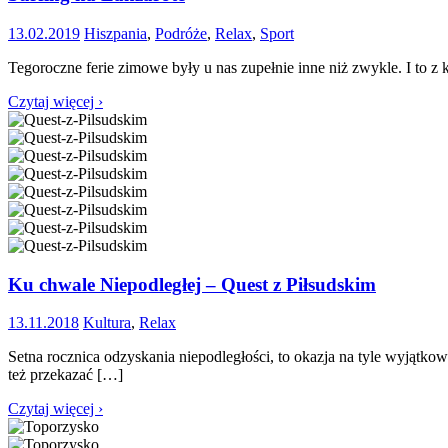
13.02.2019
Hiszpania
,
Podróże
,
Relax
,
Sport
Tegoroczne ferie zimowe były u nas zupełnie inne niż zwykle. I to
Czytaj więcej ›
Ku chwale Niepodległej – Quest z Piłsudskim
13.11.2018
Kultura
,
Relax
Setna rocznica odzyskania niepodległości, to okazja na tyle wyjątkow
też przekazać […]
Czytaj więcej ›