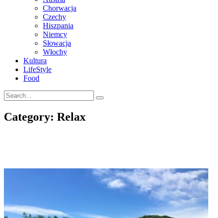
Chorwacja
Czechy
Hiszpania
Niemcy
Słowacja
Włochy
Kultura
LifeStyle
Food
Category: Relax