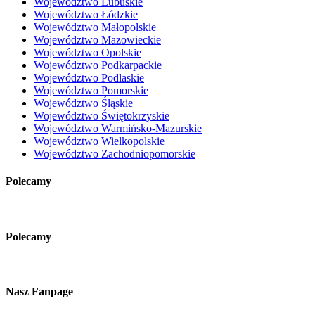
Województwo Lubuskie
Województwo Łódzkie
Województwo Małopolskie
Województwo Mazowieckie
Województwo Opolskie
Województwo Podkarpackie
Województwo Podlaskie
Województwo Pomorskie
Województwo Śląskie
Województwo Świętokrzyskie
Województwo Warmińsko-Mazurskie
Województwo Wielkopolskie
Województwo Zachodniopomorskie
Polecamy
Polecamy
Nasz Fanpage