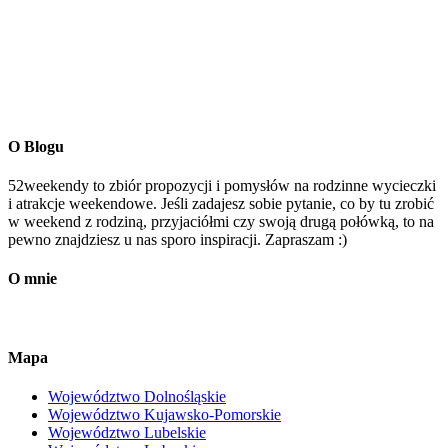
O Blogu
52weekendy to zbiór propozycji i pomysłów na rodzinne wycieczki
i atrakcje weekendowe. Jeśli zadajesz sobie pytanie, co by tu zrobić
w weekend z rodziną, przyjaciółmi czy swoją drugą połówką, to na
pewno znajdziesz u nas sporo inspiracji. Zapraszam :)
O mnie
Mapa
Województwo Dolnośląskie
Województwo Kujawsko-Pomorskie
Województwo Lubelskie