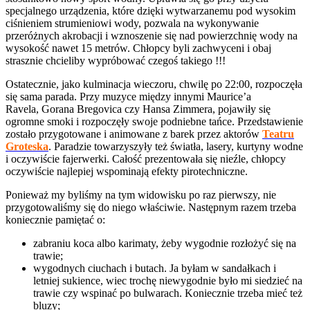
specjalnego urządzenia, które dzięki wytwarzanemu pod wysokim
ciśnieniem strumieniowi wody, pozwala na wykonywanie
przeróżnych akrobacji i wznoszenie się nad powierzchnię wody na
wysokość nawet 15 metrów. Chłopcy byli zachwyceni i obaj
strasznie chcieliby wypróbować czegoś takiego !!!
Ostatecznie, jako kulminacja wieczoru, chwilę po 22:00, rozpoczęła
się sama parada. Przy muzyce między innymi Maurice’a
Ravela,
Gorana Bregovica czy Hansa Zimmera, pojawiły się
ogromne smoki i rozpoczęły swoje podniebne tańce. Przedstawienie
zostało przygotowane i animowane z barek przez aktorów
Teatru
Groteska
. Paradzie towarzyszyły też światła, lasery, kurtyny wodne
i oczywiście fajerwerki. Całość prezentowała się nieźle, chłopcy
oczywiście najlepiej wspominają efekty pirotechniczne.
Ponieważ my byliśmy na tym widowisku po raz pierwszy, nie
przygotowaliśmy się do niego właściwie. Następnym razem trzeba
koniecznie pamiętać o:
zabraniu koca albo karimaty, żeby wygodnie rozłożyć się na
trawie;
wygodnych ciuchach i butach. Ja byłam w sandałkach i
letniej sukience, wiec trochę niewygodnie było mi siedzieć na
trawie czy wspinać po bulwarach. Koniecznie trzeba mieć też
bluzy;