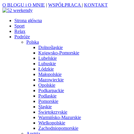
O BLOGU i O MNIE
|
WSPÓŁPRACA
|
KONTAKT
Strona główna
Sport
Relax
Podróże
Polska
Dolnośląskie
Kujawsko-Pomorskie
Lubelskie
Lubuskie
Łódzkie
Małopolskie
Mazowieckie
Opolskie
Podkarpackie
Podlaskie
Pomorskie
Śląskie
Świętokrzyskie
Warmińsko-Mazurskie
Wielkopolskie
Zachodniopomorskie
Austria