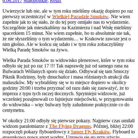
6.06.2017
Małopolskie
,
Relax
Uwierzycie lub nie, ale w tym roku mieliśmy okazję dopiero po raz
pierwszy uczestniczyć w
Wielkiej Paradzie Smoków
. Nie wiem
zupełnie jak to się stało, że do tej pory omijało nas to wydarzenie.
Szczególnie jak mieszkaliśmy na Kazimierzu i nad Wisłę mieliśmy
spacerkiem 15 minut. Nie wiem zupełnie, bo to absolutnie nie tak,
że nie słyszeliśmy o tym wydarzeniu… w Krakowie zawsze jest o
nim głośno. Ale w końcu się udało i w tym roku zobaczyliśmy
Wielką Paradę Smoków na żywo.
Wielka Parada Smoków to widowisko plenerowe, które w tym roku
odbyło się już po raz 17 !!! Tak naprawdę już od samego rana na
Bulwarach Wiślanych sporo się działo. Odbywał się tam Smoczy
Piknik Rodzinny, były dmuchańce i masa różniastych atrakcji dla
maluszków. My wybraliśmy się w to miejsce dopiero w okolicy
godziny 20:00 i trzeba przyznać od razu dało się zauważyć, że to
impreza z typu tych raczej tłocznych. Sprytniejsi widzowie, już
wcześniej pozajmowali co fajniejsze miejscówki, w przygotowaniu
do widowiska – więc bulwary były zaludnione praktycznie co do
centymetra.
W okolicy 21:00 odbyły się pierwsze pokazy. Najpierw czas umilali
widzom paralotniarze z
The Flying Dragons
. Później, bliżej 22:00
rozpoczęli pokazy flyboardowcy z
Super Fly Kraków
. Flyboard to
stosunkowo nowy sport wodny. Uprawia się go przy użyciu