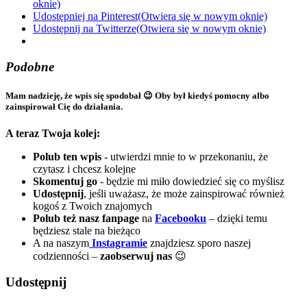
oknie)
Udostępniej na Pinterest(Otwiera się w nowym oknie)
Udostępnij na Twitterze(Otwiera się w nowym oknie)
Podobne
Mam nadzieję, że wpis się spodobał 😉 Oby był kiedyś pomocny albo
zainspirował Cię do działania.
A teraz Twoja kolej:
Polub ten wpis
- utwierdzi mnie to w przekonaniu, że
czytasz i chcesz kolejne
Skomentuj go
- będzie mi miło dowiedzieć się co myślisz
Udostępnij
, jeśli uważasz, że może zainspirować również
kogoś z Twoich znajomych
Polub też nasz fanpage
na
Facebooku
– dzięki temu
będziesz stale na bieżąco
A na naszym
Instagramie
znajdziesz sporo naszej
codzienności –
zaobserwuj nas
😉
Udostępnij