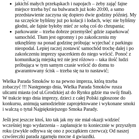
jakichś małych przekąskach i napojach – żeby zająć fajne
miejsce trzeba być na bulwarach już koło 20:00, a samo
przedstawienie zaczyna się dopiero dwie godziny później. My
na szczęście byliśmy już po kolacji i lodach, więc nie byliśmy
głodni, ale fajnie byłoby mieć ze sobą coś do chrupania;
parkowanie – trzeba dobrze przemyśleć gdzie zaparkować
samochód. Tłum jest ogromny i po zakończeniu my
utknęliśmy na ponad godzinę próbując wyjechać z parkingu
nieopodal. Lepiej raczej zostawić samochód trochę dalej i po
zakończeniu imprezy spacerkiem do niego wrócić. Ponoć z
komunikacją miejską też nie jest różowo – taka ilość ludzi
próbująca w tym samym czasie wrócić do domu to
gwarantowany ścisk – trzeba się na to nastawić;
Wielka Parada Smoków to na pewno impreza, którą trzeba
zobaczyć !!! Następnego dnia, Wielka Parada Smoków rusza
ulicami miasta (od ul.Grodzkiej aż do Rynku gdzie ma swój finał).
W trakcie tego dnia imprezy, dzieci z całej Polski zgłoszone do
konkursu, animują samodzielnie zaprojektowane i wykonane smoki
i walczą o tytuł Najpiękniejszego Smoka Parady.
Jeśli jest jeszcze ktoś, kto tak jak my nie miał okazji widzieć
wcześniej tego wydarzenia – zaplanujcie to koniecznie w przyszłym
roku (zwykle odbywa się ono z początkiem czerwca); Od naszej
czwóreczki parada zgarnęła mocne 4 gwiazdki.