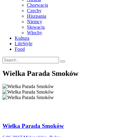
Chorwacja
Czechy
Hiszpania
Niemcy
Słowacja
Włochy
Kultura
LifeStyle
Food
Wielka Parada Smoków
Wielka Parada Smoków