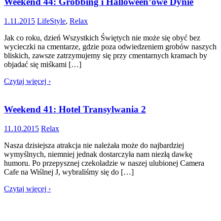
Weekend 44: Grobbing i Halloween’owe Dynie
1.11.2015
LifeStyle
,
Relax
Jak co roku, dzień Wszystkich Świętych nie może się obyć bez
wycieczki na cmentarze, gdzie poza odwiedzeniem grobów naszych
bliskich, zawsze zatrzymujemy się przy cmentarnych kramach by
objadać się miśkami […]
Czytaj więcej ›
Weekend 41: Hotel Transylwania 2
11.10.2015
Relax
Nasza dzisiejsza atrakcja nie należała może do najbardziej
wymyślnych, niemniej jednak dostarczyła nam niezłą dawkę
humoru. Po przepysznej czekoladzie w naszej ulubionej Camera
Cafe na Wiślnej J, wybraliśmy się do […]
Czytaj więcej ›