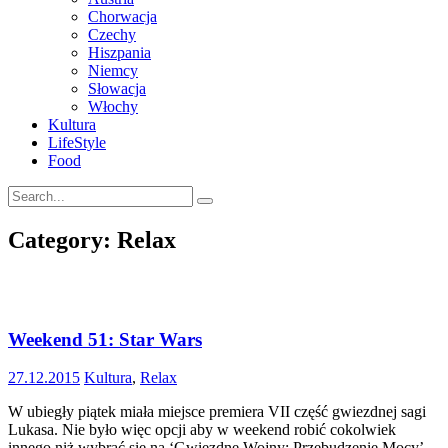
Chorwacja
Czechy
Hiszpania
Niemcy
Słowacja
Włochy
Kultura
LifeStyle
Food
Category: Relax
Weekend 51: Star Wars
27.12.2015
Kultura
,
Relax
W ubiegły piątek miała miejsce premiera VII część gwiezdnej sagi
Lukasa. Nie było więc opcji aby w weekend robić cokolwiek
innego niż wybrać się na ‘Gwiezdne Wojny: Przebudzenie Mocy’.