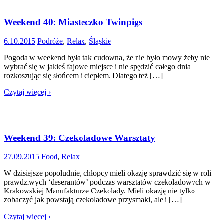
Weekend 40: Miasteczko Twinpigs
6.10.2015
Podróże
,
Relax
,
Śląskie
Pogoda w weekend była tak cudowna, że nie było mowy żeby nie
wybrać się w jakieś fajowe miejsce i nie spędzić całego dnia
rozkoszując się słońcem i ciepłem. Dlatego też […]
Czytaj więcej ›
Weekend 39: Czekoladowe Warsztaty
27.09.2015
Food
,
Relax
W dzisiejsze popołudnie, chłopcy mieli okazję sprawdzić się w roli
prawdziwych ‘deserantów’ podczas warsztatów czekoladowych w
Krakowskiej Manufakturze Czekolady. Mieli okazję nie tylko
zobaczyć jak powstają czekoladowe przysmaki, ale i […]
Czytaj więcej ›