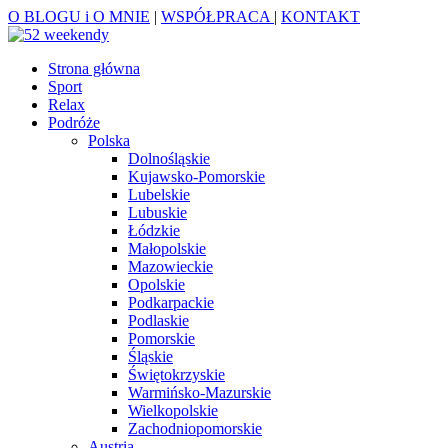
O BLOGU i O MNIE
|
WSPÓŁPRACA
|
KONTAKT
Strona główna
Sport
Relax
Podróże
Polska
Dolnośląskie
Kujawsko-Pomorskie
Lubelskie
Lubuskie
Łódzkie
Małopolskie
Mazowieckie
Opolskie
Podkarpackie
Podlaskie
Pomorskie
Śląskie
Świętokrzyskie
Warmińsko-Mazurskie
Wielkopolskie
Zachodniopomorskie
Austria