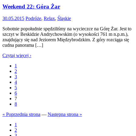
Weekend 22: Góra Żar
30.05.2015
Podróże
,
Relax
,
Śląskie
Sobotnie popołudnie spędziliśmy na wycieczce na Górę Żar. Jest to
szczyt w Beskidzie Andrychowskim (o wysokości 761 m n.p.m.),
znajdujący się nad Jeziorem Międzybrodzkim. Z góry rozciąga się
cudna panorama […]
Czytaj więcej ›
1
2
3
4
5
6
7
8
« Poprzednia strona
—
Następna strona »
1
2
3