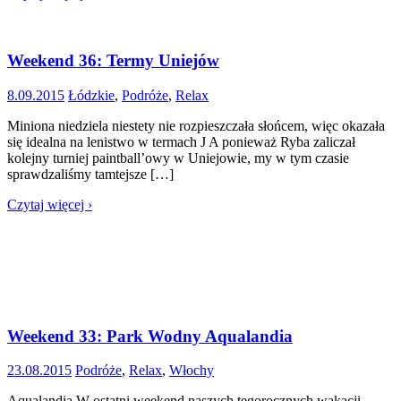
Weekend 36: Termy Uniejów
8.09.2015
Łódzkie
,
Podróże
,
Relax
Miniona niedziela niestety nie rozpieszczała słońcem, więc okazała
się idealna na lenistwo w termach J A ponieważ Ryba zaliczał
kolejny turniej paintball’owy w Uniejowie, my w tym czasie
sprawdzaliśmy tamtejsze […]
Czytaj więcej ›
Weekend 33: Park Wodny Aqualandia
23.08.2015
Podróże
,
Relax
,
Włochy
Aqualandia W ostatni weekend naszych tegorocznych wakacji