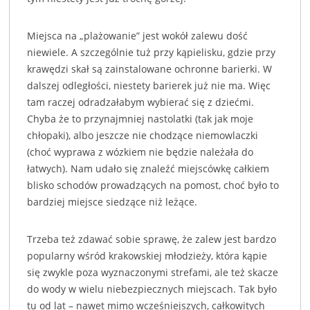
Miejsca na „plażowanie” jest wokół zalewu dość
niewiele. A szczególnie tuż przy kąpielisku, gdzie przy
krawędzi skał są zainstalowane ochronne barierki. W
dalszej odległości, niestety barierek już nie ma. Więc
tam raczej odradzałabym wybierać się z dziećmi.
Chyba że to przynajmniej nastolatki (tak jak moje
chłopaki), albo jeszcze nie chodzące niemowlaczki
(choć wyprawa z wózkiem nie będzie należała do
łatwych). Nam udało się znaleźć miejscówkę całkiem
blisko schodów prowadzących na pomost, choć było to
bardziej miejsce siedzące niż leżące.
Trzeba też zdawać sobie sprawę, że zalew jest bardzo
popularny wśród krakowskiej młodzieży, która kąpie
się zwykle poza wyznaczonymi strefami, ale też skacze
do wody w wielu niebezpiecznych miejscach. Tak było
tu od lat – nawet mimo wcześniejszych, całkowitych