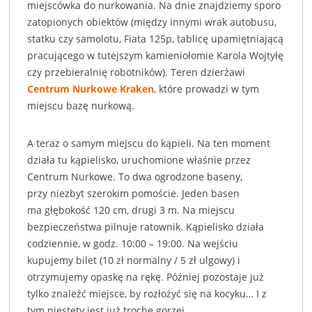
miejscówka do nurkowania. Na dnie znajdziemy sporo
zatopionych obiektów (między innymi wrak autobusu,
statku czy samolotu, Fiata 125p, tablicę upamiętniającą
pracującego w tutejszym kamieniołomie Karola Wojtyłę
czy przebieralnię robotników). Teren dzierżawi
Centrum Nurkowe Kraken
, które prowadzi w tym
miejscu bazę nurkową.
A teraz o samym miejscu do kąpieli. Na ten moment
działa tu kąpielisko, uruchomione właśnie przez
Centrum Nurkowe. To dwa ogrodzone baseny,
przy niezbyt szerokim pomoście. Jeden basen
ma głębokość 120 cm, drugi 3 m. Na miejscu
bezpieczeństwa pilnuje ratownik. Kąpielisko działa
codziennie, w godz. 10:00 – 19:00. Na wejściu
kupujemy bilet (10 zł normalny / 5 zł ulgowy) i
otrzymujemy opaskę na rękę. Później pozostaje już
tylko znaleźć miejsce, by rozłożyć się na kocyku… I z
tym niestety jest już trochę gorzej.