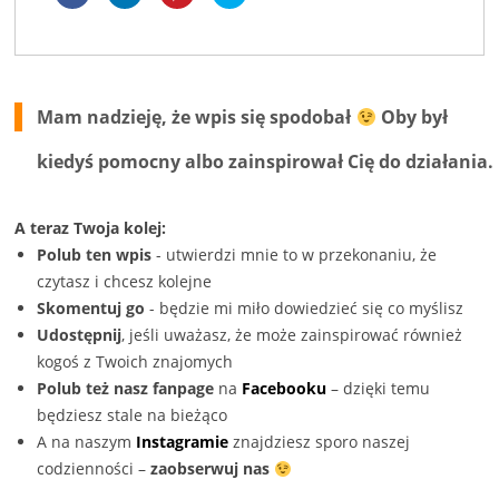
aby
aby
na
na
udostępnić
udostępnić
Pinterest(Otwiera
Twitterze(Otwiera
na
na
się
się
Facebooku(Otwiera
LinkedIn(Otwiera
w
w
się
się
nowym
nowym
w
w
oknie)
oknie)
nowym
nowym
oknie)
oknie)
Mam nadzieję, że wpis się spodobał
Oby był
kiedyś pomocny albo zainspirował Cię do działania.
A teraz Twoja kolej:
Polub ten wpis
- utwierdzi mnie to w przekonaniu, że
czytasz i chcesz kolejne
Skomentuj go
- będzie mi miło dowiedzieć się co myślisz
Udostępnij
, jeśli uważasz, że może zainspirować również
kogoś z Twoich znajomych
Polub też nasz fanpage
na
Facebooku
– dzięki temu
będziesz stale na bieżąco
A na naszym
Instagramie
znajdziesz sporo naszej
codzienności –
zaobserwuj nas