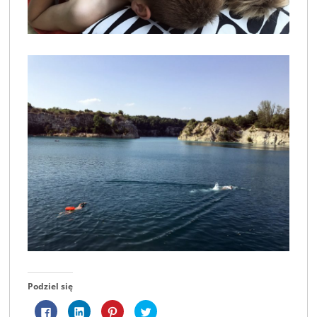
Podziel się
Kliknij,
Kliknij,
Udostępniej
Udostępnij