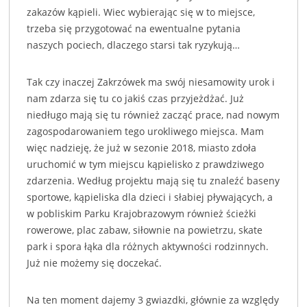
zakazów kąpieli. Wiec wybierając się w to miejsce,
trzeba się przygotować na ewentualne pytania
naszych pociech, dlaczego starsi tak ryzykują…
Tak czy inaczej Zakrzówek ma swój niesamowity urok i
nam zdarza się tu co jakiś czas przyjeżdżać. Już
niedługo mają się tu również zacząć prace, nad nowym
zagospodarowaniem tego urokliwego miejsca. Mam
więc nadzieję, że już w sezonie 2018, miasto zdoła
uruchomić w tym miejscu kąpielisko z prawdziwego
zdarzenia. Według projektu mają się tu znaleźć baseny
sportowe, kąpieliska dla dzieci i słabiej pływających, a
w pobliskim Parku Krajobrazowym również ścieżki
rowerowe, plac zabaw, siłownie na powietrzu, skate
park i spora łąka dla różnych aktywności rodzinnych.
Już nie możemy się doczekać.
Na ten moment dajemy 3 gwiazdki, głównie za względy