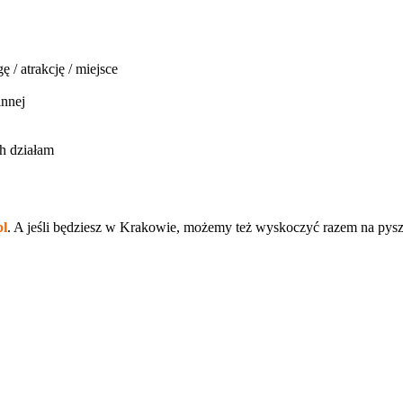
 / atrakcję / miejsce
innej
h działam
l
. A jeśli będziesz w Krakowie, możemy też wyskoczyć razem na pys