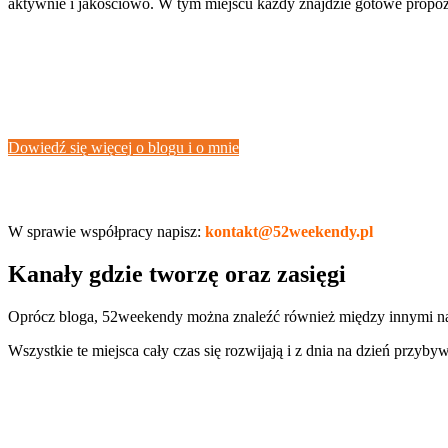
aktywnie i jakościowo. W tym miejscu każdy znajdzie gotowe propozy
Dowiedź się więcej o blogu i o mnie
W sprawie współpracy napisz:
kontakt@52weekendy.pl
Kanały gdzie tworzę oraz zasięgi
Oprócz bloga, 52weekendy można znaleźć również między innymi na 
Wszystkie te miejsca cały czas się rozwijają i z dnia na dzień przyb