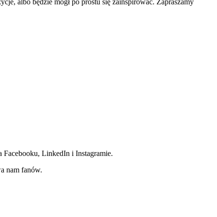
cje, albo będzie mógł po prostu się zainspirować. Zapraszamy
Facebooku, LinkedIn i Instagramie.
ywa nam fanów.