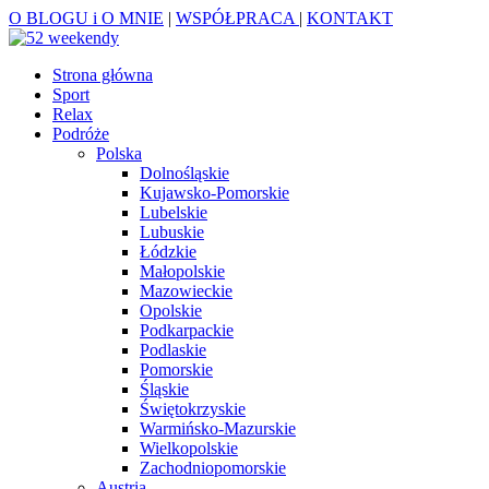
O BLOGU i O MNIE
|
WSPÓŁPRACA
|
KONTAKT
Strona główna
Sport
Relax
Podróże
Polska
Dolnośląskie
Kujawsko-Pomorskie
Lubelskie
Lubuskie
Łódzkie
Małopolskie
Mazowieckie
Opolskie
Podkarpackie
Podlaskie
Pomorskie
Śląskie
Świętokrzyskie
Warmińsko-Mazurskie
Wielkopolskie
Zachodniopomorskie
Austria