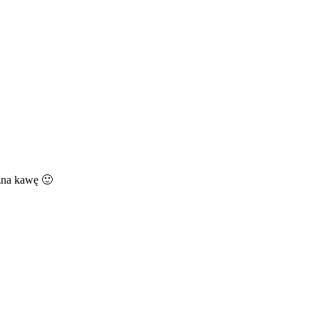
zna kawę 🙂