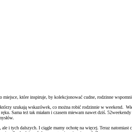
miejsce, które inspiruje, by kolekcjonować cudne, rodzinne wspomni
którzy szukają wskazówek, co można robić rodzinnie w weekend. Wiem,
ręku. Sama też tak miałam i czasem miewam nawet dziś. 52weekendy t
omysłów.
 ale i tych dalszych. I ciągle mamy ochotę na więcej. Teraz natomiast 