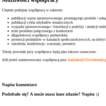
Możliwości współpracy
Chętnie podejmę współpracę w zakresie:
publikacji wpisu sponsorowanego, promującego produkt / usługę
publikacji cyklu artykułów tematycznych
wyjazdu sponsorowanego / fotorelacji z podróży / atrakcji rodz
testu produktu połączonego z konkursem
długofalowej współpracy partnerskiej
promocji produktów w kanałach społecznościowych, na któryc
szkolenia, konferencje, warsztaty, premiery
Teksty powstałe przy współpracy będą jako takowe oznaczone.
Jeśli jesteś zainteresowany współpracą pisz:
kontakt@52weekendy.p
Napisz komentarz
Podobało się? A może masz inne zdanie? Napisz :)