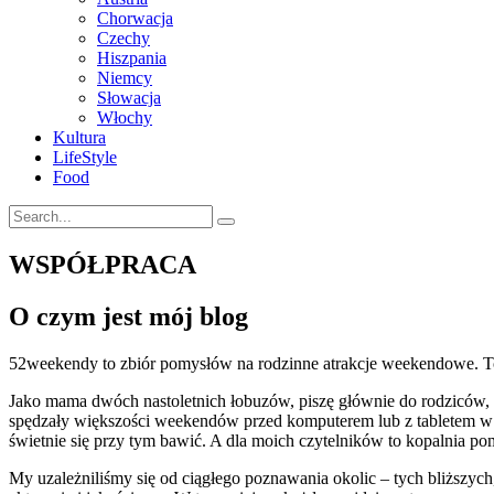
Chorwacja
Czechy
Hiszpania
Niemcy
Słowacja
Włochy
Kultura
LifeStyle
Food
WSPÓŁPRACA
O czym jest mój blog
52weekendy to zbiór pomysłów na rodzinne atrakcje weekendowe. To 
Jako mama dwóch nastoletnich łobuzów, piszę głównie do rodziców, 
spędzały większości weekendów przed komputerem lub z tabletem w 
świetnie się przy tym bawić. A dla moich czytelników to kopalnia p
My uzależniliśmy się od ciągłego poznawania okolic – tych bliższych,