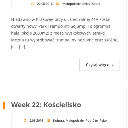
22.06.2016
Małopolskie
,
Relax
,
Sport
Niedawno w Krakowie przy ul. Centralnej 41A został
otwarty nowy ‘Park Trampolin’: GoJump. To ogromna
hala (około 2000m2) z masą ‘wyskokowych’ atrakcji.
Można tu wypróbować trampoliny poziome oraz skośne,
jest […]
Czytaj więcej ›
Week 22: Kościelisko
2.06.2016
Kultura
,
Małopolskie
,
Podróże
,
Relax