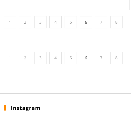
1
2
3
4
5
6
7
8
1
2
3
4
5
6
7
8
Instagram