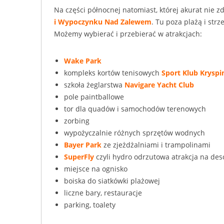
Na części północnej natomiast, której akurat nie zd
i Wypoczynku Nad Zalewem
. Tu poza plażą i str
Możemy wybierać i przebierać w atrakcjach:
Wake Park
kompleks kortów tenisowych
Sport Klub Krysp
szkoła żeglarstwa
Navigare Yacht Club
pole paintballowe
tor dla quadów i samochodów terenowych
zorbing
wypożyczalnie różnych sprzętów wodnych
Bayer Park
ze zjeżdżalniami i trampolinami
SuperFly
czyli hydro odrzutowa atrakcja na des
miejsce na ognisko
boiska do siatkówki plażowej
liczne bary, restauracje
parking, toalety