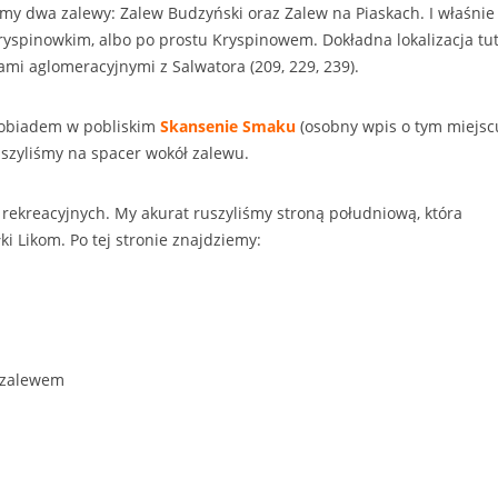
emy dwa zalewy: Zalew Budzyński oraz Zalew na Piaskach. I właśnie
ryspinowkim, albo po prostu Kryspinowem. Dokładna lokalizacja tut
mi aglomeracyjnymi z Salwatora (209, 229, 239).
obiadem w pobliskim
Skansenie Smaku
(osobny wpis o tym miejsc
 ruszyliśmy na spacer wokół zalewu.
ekreacyjnych. My akurat ruszyliśmy stroną południową, która
i Likom. Po tej stronie znajdziemy:
d zalewem