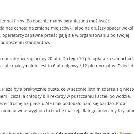
m jednej firmy. Bo obecnie mamy ograniczoną możliwość
ła nas ochota na zmianę miejscówki, albo na dłuższy spacer wokół
e, operatorzy zapewne prześcigają się w organizowaniu po swojej
 podnoszeniu standardów.
u operatorów zapłacimy 20 pln. Do tego 10 pln opłata za samochód.
, ale maksymalnie jest to 6 pln ulgowy / 12 pln normalny. Dzieci d
Plaża była praktycznie pusta, co w sezonie letnim zdarza się niest
m i ciszą, a chłopcy bili rekordy w puszczaniu kaczek po wodzie.
leżeć trochę na piasku. Ale i tak podobało nam się bardzo. Poza
zonie pewnie wygląda to trochę inaczej, dlatego polecamy Kryspi
nia innych wpisów z cyklu:
Gdzie nad wodę w Krakowie?
:
Bagry
,