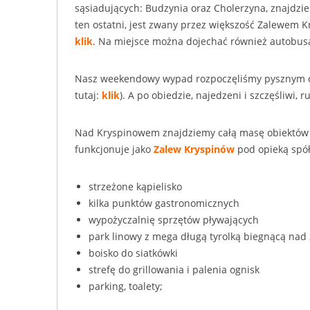
sąsiadujących: Budzynia oraz Cholerzyna, znajdzi
ten ostatni, jest zwany przez większość Zalewem K
klik
. Na miejsce można dojechać również autobusa
Nasz weekendowy wypad rozpoczęliśmy pysznym 
tutaj:
klik
). A po obiedzie, najedzeni i szczęśliwi,
Nad Kryspinowem znajdziemy całą masę obiektów r
funkcjonuje jako
Zalew Kryspinów
pod opieką spółk
strzeżone kąpielisko
kilka punktów gastronomicznych
wypożyczalnię sprzętów pływających
park linowy z mega długą tyrolką biegnącą na
boisko do siatkówki
strefę do grillowania i palenia ognisk
parking, toalety;