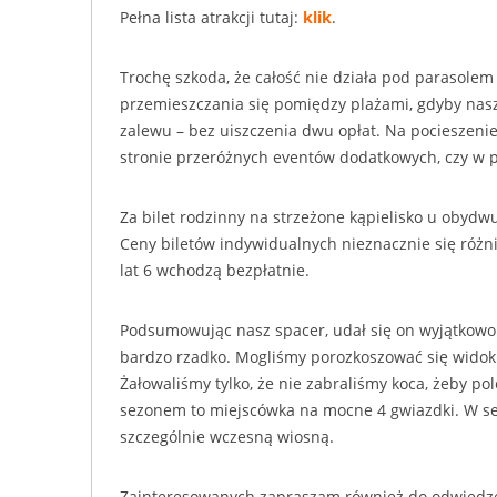
Pełna lista atrakcji tutaj:
klik
.
Trochę szkoda, że całość nie działa pod parasole
przemieszczania się pomiędzy plażami, gdyby nasz
zalewu – bez uiszczenia dwu opłat. Na pocieszeni
stronie przeróżnych eventów dodatkowych, czy w
Za bilet rodzinny na strzeżone kąpielisko u obydw
Ceny biletów indywidualnych nieznacznie się różnią
lat 6 wchodzą bezpłatnie.
Podsumowując nasz spacer, udał się on wyjątkowo. 
bardzo rzadko. Mogliśmy porozkoszować się widokie
Żałowaliśmy tylko, że nie zabraliśmy koca, żeby po
sezonem to miejscówka na mocne 4 gwiazdki. W se
szczególnie wczesną wiosną.
Zainteresowanych zapraszam również do odwiedze