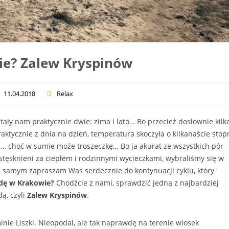
ie? Zalew Kryspinów
11.04.2018
Relax
tały nam praktycznie dwie: zima i lato… Bo przecież dosłownie kilk
aktycznie z dnia na dzień, temperatura skoczyła o kilkanaście stop
a… choć w sumie może troszeczkę… Bo ja akurat ze wszystkich pór
stęsknieni za ciepłem i rodzinnymi wycieczkami, wybraliśmy się w
 samym zapraszam Was serdecznie do kontynuacji cyklu, który
dę w Krakowie?
Chodźcie z nami, sprawdzić jedną z najbardziej
ą, czyli
Zalew Kryspinów
.
nie Liszki. Nieopodal, ale tak naprawdę na terenie wiosek