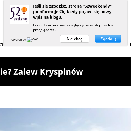
Jeśli się zgodzisz, strona “52weekendy”
poinformuje Cię kiedy pojawi się nowy
wpis na blogu.
Powiadomienia można wyłączyć w każdej chwili w
przeglądarce.
Nie chcę
Zgoda :)
Powered by
RT
RELAX
PODRÓŻE
KULTURA
L
ie? Zalew Kryspinów