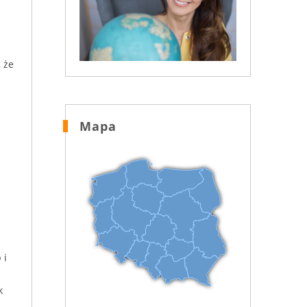
, że
Mapa
 i
k