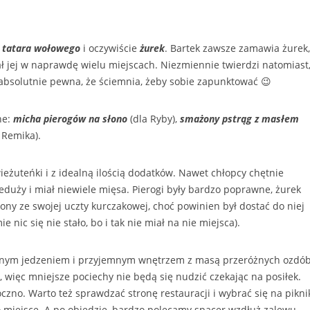
,
tatara wołowego
i oczywiście
żurek
. Bartek zawsze zamawia żurek,
ował jej w naprawdę wielu miejscach. Niezmiennie twierdzi natomiast
 absolutnie pewna, że ściemnia, żeby sobie zapunktować 😉
ne:
micha pierogów na słono
(dla Ryby),
smażony pstrąg z masłem
 Remika).
ieżuteńki i z idealną ilością dodatków. Nawet chłopcy chętnie
nieduży i miał niewiele mięsa. Pierogi były bardzo poprawne, żurek
ony ze swojej uczty kurczakowej, choć powinien był dostać do niej
 nic się nie stało, bo i tak nie miał na nie miejsca).
znym jedzeniem i przyjemnym wnętrzem z masą przeróżnych ozdób
 więc mniejsze pociechy nie będą się nudzić czekając na posiłek.
czno. Warto też sprawdzać stronę restauracji i wybrać się na pikni
o miejsce. A po obiedzie, bardzo polecamy spacer wzdłuż zalewu.