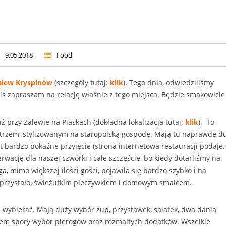
9.05.2018
Food
alew Kryspinów
(szczegóły tutaj:
klik
). Tego dnia, odwiedziliśmy
ziś zapraszam na relację właśnie z tego miejsca. Będzie smakowicie
 przy Zalewie na Piaskach (dokładna lokalizacja tutaj:
klik
). To
trzem, stylizowanym na staropolską gospodę. Mają tu naprawdę d
bardzo pokaźne przyjęcie (strona internetowa restauracji podaje,
erwację dla naszej czwórki i całe szczęście, bo kiedy dotarliśmy na
ga, mimo większej ilości gości, pojawiła się bardzo szybko i na
ę przystało, świeżutkim pieczywkiem i domowym smalcem.
m wybierać. Mają duży wybór zup, przystawek, sałatek, dwa dania
łkiem spory wybór pierogów oraz rozmaitych dodatków. Wszelkie