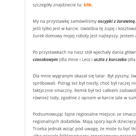
szczegóły znajdziecie tu:
klik
.
My na przystawkę zamówiliśmy
oscypki z żurawiną
jeśli tylko jest w karcie. Uwielbia tę zupę i koszt
żurek domowy mojej roboty jest najlepszy. Jestem
Po przystawkach na nasz stół wjechały dania głów
czosnkowym
(dla mnie i Leo) i
uczta z kurczaka
(dla
Dla mnie wygranym okazał się tatar. Był pyszny, św
spróbowali. Pstrąg też był niezły, choć był raczej 
faktycznie smaczny. Remik był też całkiem zadowol
również lody, zgodnie z opisem w karcie (ale w sumie
Podsumowując fajne regionalne miejsce, ze smac
regionalnych dodatków. Mają spory kącik dziecięcy,
Trzeba jednak wziąć pod uwagę, że może tu być tło
albo wieczór folklorystyczny organizowany przez t