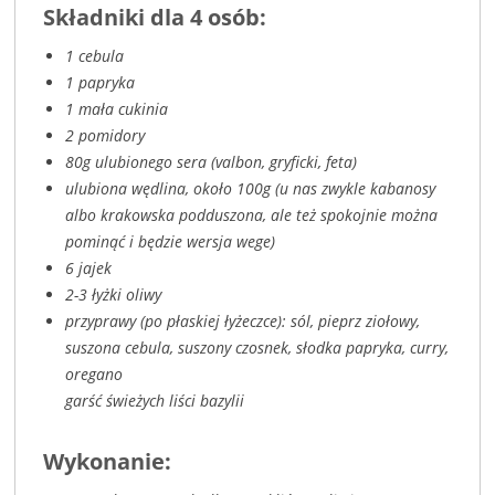
Składniki dla 4 osób:
1 cebula
1 papryka
1 mała cukinia
2 pomidory
80g ulubionego sera (valbon, gryficki, feta)
ulubiona wędlina, około 100g (u nas zwykle kabanosy
albo krakowska podduszona, ale też spokojnie można
pominąć i będzie wersja wege)
6 jajek
2-3 łyżki oliwy
przyprawy (po płaskiej łyżeczce): sól, pieprz ziołowy,
suszona cebula, suszony czosnek, słodka papryka, curry,
oregano
garść świeżych liści bazylii
Wykonanie: