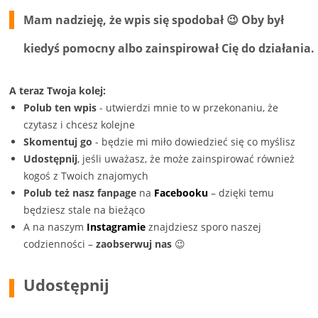
oknie)
oknie)
Mam nadzieję, że wpis się spodobał 😉 Oby był
kiedyś pomocny albo zainspirował Cię do działania.
A teraz Twoja kolej:
Polub ten wpis
- utwierdzi mnie to w przekonaniu, że
czytasz i chcesz kolejne
Skomentuj go
- będzie mi miło dowiedzieć się co myślisz
Udostępnij
, jeśli uważasz, że może zainspirować również
kogoś z Twoich znajomych
Polub też nasz fanpage
na
Facebooku
– dzięki temu
będziesz stale na bieżąco
A na naszym
Instagramie
znajdziesz sporo naszej
codzienności –
zaobserwuj nas
😉
Udostępnij