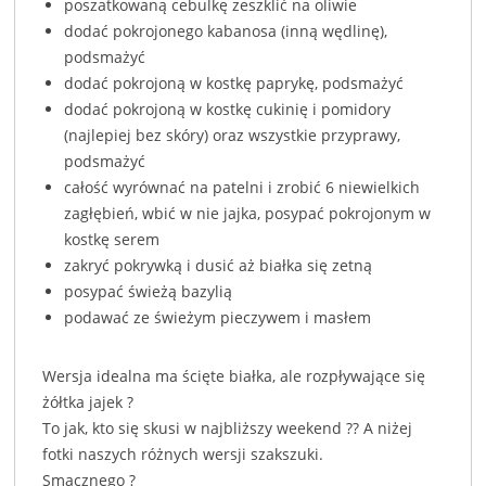
poszatkowaną cebulkę zeszklić na oliwie
dodać pokrojonego kabanosa (inną wędlinę),
podsmażyć
dodać pokrojoną w kostkę paprykę, podsmażyć
dodać pokrojoną w kostkę cukinię i pomidory
(najlepiej bez skóry) oraz wszystkie przyprawy,
podsmażyć
całość wyrównać na patelni i zrobić 6 niewielkich
zagłębień, wbić w nie jajka, posypać pokrojonym w
kostkę serem
zakryć pokrywką i dusić aż białka się zetną
posypać świeżą bazylią
podawać ze świeżym pieczywem i masłem
Wersja idealna ma ścięte białka, ale rozpływające się
żółtka jajek ?
To jak, kto się skusi w najbliższy weekend ?? A niżej
fotki naszych różnych wersji szakszuki.
Smacznego ?