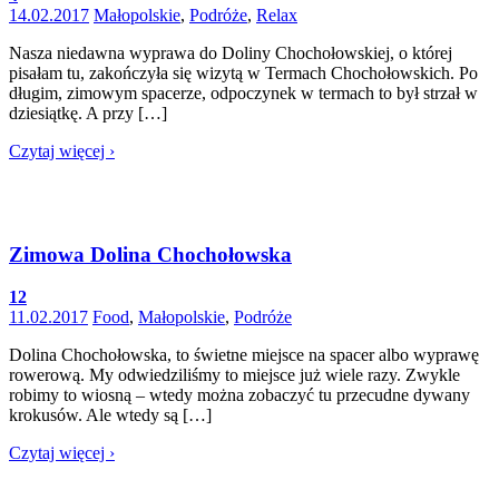
14.02.2017
Małopolskie
,
Podróże
,
Relax
Nasza niedawna wyprawa do Doliny Chochołowskiej, o której
pisałam tu, zakończyła się wizytą w Termach Chochołowskich. Po
długim, zimowym spacerze, odpoczynek w termach to był strzał w
dziesiątkę. A przy […]
Czytaj więcej ›
Zimowa Dolina Chochołowska
12
11.02.2017
Food
,
Małopolskie
,
Podróże
Dolina Chochołowska, to świetne miejsce na spacer albo wyprawę
rowerową. My odwiedziliśmy to miejsce już wiele razy. Zwykle
robimy to wiosną – wtedy można zobaczyć tu przecudne dywany
krokusów. Ale wtedy są […]
Czytaj więcej ›