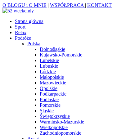
O BLOGU i O MNIE
|
WSPÓŁPRACA
|
KONTAKT
Strona główna
Sport
Relax
Podróże
Polska
Dolnośląskie
Kujawsko-Pomorskie
Lubelskie
Lubuskie
Łódzkie
Małopolskie
Mazowieckie
Opolskie
Podkarpackie
Podlaskie
Pomorskie
Śląskie
Świętokrzyskie
Warmińsko-Mazurskie
Wielkopolskie
Zachodniopomorskie
Austria