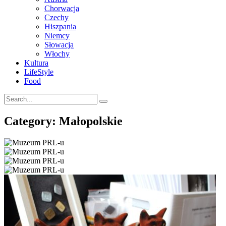
Chorwacja
Czechy
Hiszpania
Niemcy
Słowacja
Włochy
Kultura
LifeStyle
Food
Category: Małopolskie