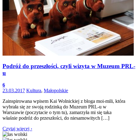
Podróż do przeszłości, czyli wizyta w Muzeum PRL-
u
6
23.03.2017
Kultura
,
Małopolskie
Zainspirowana wpisem Kai Wolnickiej z bloga moi-mili, która
wybrała się ze swoją rodzinką do Muzeum PRL-u w
Warszawie (poczytacie o tym tu), zamarzyła mi się taka
właśnie podróż do przeszłości, do niesamowitych […]
Czytaj więcej ›