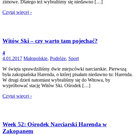
zimowe. Dlatego też wybraliśmy się niedawno […]
Czytaj więcej ›
Witów Ski – czy warto tam pojechać?
4
4.01.2017
Małopolskie
,
Podróże
,
Sport
W święta sprawdziliśmy dwie miejscówki narciarskie. Pierwszą
była zakopiańska Harenda, o której pisałam niedawno tu: Harenda.
W drugi dzień natomiast wybraliśmy się do Witowa, by
wypróbować stację Witów Ski. Ośrodek […]
Czytaj więcej ›
Week 52: Ośrodek Narciarski Harenda w
Zakopanem