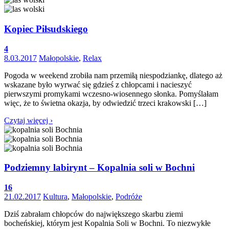
Kopiec Piłsudskiego
4
8.03.2017
Małopolskie
,
Relax
Pogoda w weekend zrobiła nam przemiłą niespodziankę, dlatego aż
wskazane było wyrwać się gdzieś z chłopcami i nacieszyć
pierwszymi promykami wczesno-wiosennego słonka. Pomyślałam
więc, że to świetna okazja, by odwiedzić trzeci krakowski […]
Czytaj więcej ›
Podziemny labirynt – Kopalnia soli w Bochni
16
21.02.2017
Kultura
,
Małopolskie
,
Podróże
Dziś zabrałam chłopców do największego skarbu ziemi
bocheńskiej, którym jest Kopalnia Soli w Bochni. To niezwykłe