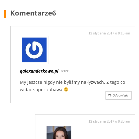
Komentarze
6
12 stycznia 2017 o 8:15 am
qalexanderkowo.pl
pisze:
My jeszcze nigdy nie byliśmy na łyżwach. Z tego co
widać super zabawa
Odpowiedz
12 stycznia 2017 o 8:20 am