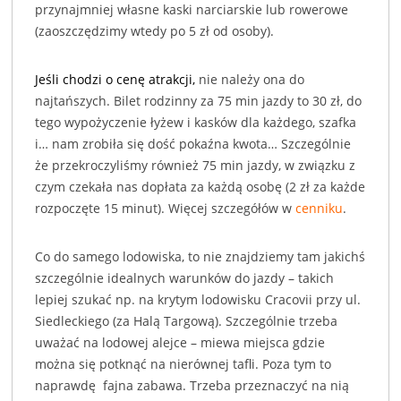
przynajmniej własne kaski narciarskie lub rowerowe
(zaoszczędzimy wtedy po 5 zł od osoby).
Jeśli chodzi o cenę atrakcji,
nie należy ona do
najtańszych. Bilet rodzinny za 75 min jazdy to 30 zł, do
tego wypożyczenie łyżew i kasków dla każdego, szafka
i… nam zrobiła się dość pokaźna kwota… Szczególnie
że przekroczyliśmy również 75 min jazdy, w związku z
czym czekała nas dopłata za każdą osobę (2 zł za każde
rozpoczęte 15 minut). Więcej szczegółów w
cenniku
.
Co do samego lodowiska, to nie znajdziemy tam jakichś
szczególnie idealnych warunków do jazdy – takich
lepiej szukać np. na krytym lodowisku Cracovii przy ul.
Siedleckiego (za Halą Targową). Szczególnie trzeba
uważać na lodowej alejce – miewa miejsca gdzie
można się potknąć na nierównej tafli. Poza tym to
naprawdę fajna zabawa. Trzeba przeznaczyć na nią