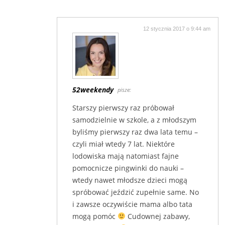
12 stycznia 2017 o 9:44 am
52weekendy
pisze:
Starszy pierwszy raz próbował
samodzielnie w szkole, a z młodszym
byliśmy pierwszy raz dwa lata temu –
czyli miał wtedy 7 lat. Niektóre
lodowiska mają natomiast fajne
pomocnicze pingwinki do nauki –
wtedy nawet młodsze dzieci mogą
spróbować jeździć zupełnie same. No
i zawsze oczywiście mama albo tata
mogą pomóc
Cudownej zabawy,