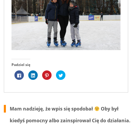
Podziel się
Kliknij,
Kliknij,
Udostępniej
Udostępnij
aby
aby
na
na
udostępnić
udostępnić
Pinterest(Otwiera
Twitterze(Otwiera
na
na
się
się
Facebooku(Otwiera
LinkedIn(Otwiera
w
w
się
się
nowym
nowym
w
w
oknie)
oknie)
nowym
nowym
oknie)
oknie)
Mam nadzieję, że wpis się spodobał
Oby był
kiedyś pomocny albo zainspirował Cię do działania.