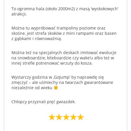
To ogromna hala (około 2000m2) z masą ‘wyskokowych’
atrakcji.
Można tu wypróbować trampoliny poziome oraz
skośne, jest strefa skoków z mini rampami oraz basen
z gąbkami i równoważnią.
Można też na specjalnych deskach imitować ewolucje
na snowboardzie, kiteboardzie czy wake’u albo też w
innej strefie potrenować wrzuty do kosza.
Wystarczy godzina w ‚GoJump’ by naprawdę się
zmęczyć – ale uśmiechy na twarzach gwarantowane
niezależnie od wieku
Chłopcy przyznali pięć gwiazdek.