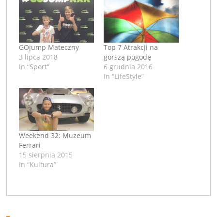
GOjump Mateczny
Top 7 Atrakcji na
3 lipca 2018
gorszą pogodę
In “Sport”
6 grudnia 2016
In “LifeStyle”
Weekend 32: Muzeum
Ferrari
15 sierpnia 2015
In “Kultura”