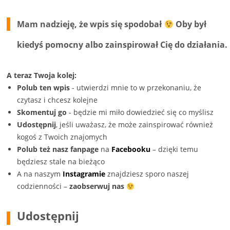
w
w
oknie)
oknie)
nowym
nowym
oknie)
oknie)
Mam nadzieję, że wpis się spodobał
Oby był
kiedyś pomocny albo zainspirował Cię do działania.
A teraz Twoja kolej:
Polub ten wpis
- utwierdzi mnie to w przekonaniu, że
czytasz i chcesz kolejne
Skomentuj go
- będzie mi miło dowiedzieć się co myślisz
Udostępnij
, jeśli uważasz, że może zainspirować również
kogoś z Twoich znajomych
Polub też nasz fanpage
na
Facebooku
– dzięki temu
będziesz stale na bieżąco
A na naszym
Instagramie
znajdziesz sporo naszej
codzienności –
zaobserwuj nas
Udostępnij