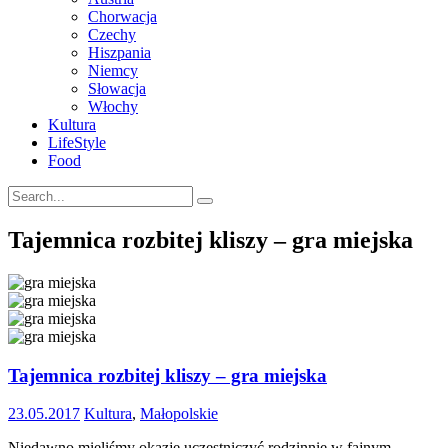
Chorwacja
Czechy
Hiszpania
Niemcy
Słowacja
Włochy
Kultura
LifeStyle
Food
Tajemnica rozbitej kliszy – gra miejska
Tajemnica rozbitej kliszy – gra miejska
23.05.2017
Kultura
,
Małopolskie
Niedawno mieliśmy okazję uczestniczyć rodzinnie w fajnym