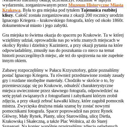
wydarzeniu, zorganizowanym przez
Muzeum Historyczne Miasta
Krakowa
. Była to gra miejska pod tytułem
Tajemnica rozbitej
kliszy
. Całość została zorganizowana z okazji 200 rocznicy urodzin
Ignacego Kriegera – krakowskiego fotografa, który od około 1860r.
dokumentował miasto i jego zabytki.
Gra miejska to świetna okazja do spaceru po Krakowie. Ta w której
wzięliśmy udział, oprowadziła nas po wielu znanych miejscach w
okolicy Rynku i dzielnicy Kazimierz, a przy okazji pytania na które
odpowiadaliśmy, zmusiły nas do poszukania co nieco na temat
historii poszczególnych miejsc, ale też do spojrzenia na nie zupełnie
innym okiem.
Zabawę rozpoczęliśmy w Pałacu Krzysztofory, gdzie poznaliśmy
postać Ignacego Kriegera. Tu również przedstawione zostały zasady
gry i rozdane niezbędne materiały. Chodziło w skrócie o to, by
przemieszczając się po Krakowie, odnaleźć charakterystyczne
miejsca uwiecznione przez sławnego fotografa, odpowiedzieć na
serię pytań związanych z fotografiami i zabytkami którym zrobił
zdjęcia, a przy okazji zebrać kawałki kliszy, które zagubił pomocnik
mistrza. Zwycięska drużyna miała szansę by zostać nowymi
pomocnikami fotografa. Spacer poprowadził nas przez Rynek
Główny, Mały Rynek, Planty, ulicę Starowiślną, ulicę Dietla,
Krakowską i Skałeczną, a także Plac Wolnica, aż do Starej
Synagogi. Na koniec wspólnie przejrzeliśmy zdjęcia oglądanych