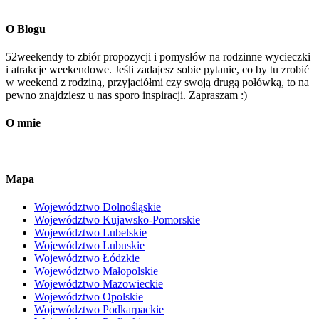
O Blogu
52weekendy to zbiór propozycji i pomysłów na rodzinne wycieczki
i atrakcje weekendowe. Jeśli zadajesz sobie pytanie, co by tu zrobić
w weekend z rodziną, przyjaciółmi czy swoją drugą połówką, to na
pewno znajdziesz u nas sporo inspiracji. Zapraszam :)
O mnie
Mapa
Województwo Dolnośląskie
Województwo Kujawsko-Pomorskie
Województwo Lubelskie
Województwo Lubuskie
Województwo Łódzkie
Województwo Małopolskie
Województwo Mazowieckie
Województwo Opolskie
Województwo Podkarpackie