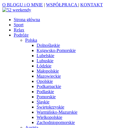
O BLOGU i O MNIE
|
WSPÓŁPRACA
|
KONTAKT
Strona główna
Sport
Relax
Podróże
Polska
Dolnośląskie
Kujawsko-Pomorskie
Lubelskie
Lubuskie
Łódzkie
Małopolskie
Mazowieckie
Opolskie
Podkarpackie
Podlaskie
Pomorskie
Śląskie
Świętokrzyskie
Warmińsko-Mazurskie
Wielkopolskie
Zachodniopomorskie
Austria