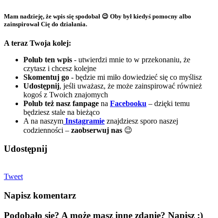
Mam nadzieję, że wpis się spodobał 😉 Oby był kiedyś pomocny albo
zainspirował Cię do działania.
A teraz Twoja kolej:
Polub ten wpis
- utwierdzi mnie to w przekonaniu, że
czytasz i chcesz kolejne
Skomentuj go
- będzie mi miło dowiedzieć się co myślisz
Udostępnij
, jeśli uważasz, że może zainspirować również
kogoś z Twoich znajomych
Polub też nasz fanpage
na
Facebooku
– dzięki temu
będziesz stale na bieżąco
A na naszym
Instagramie
znajdziesz sporo naszej
codzienności –
zaobserwuj nas
😉
Udostępnij
Tweet
Napisz komentarz
Podobało się? A może masz inne zdanie? Napisz :)