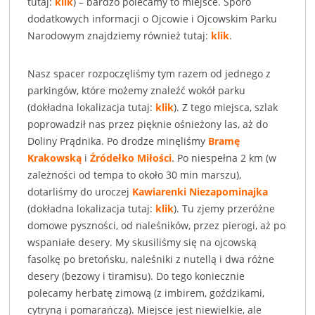
tutaj:
klik
) – bardzo polecamy to miejsce. Sporo
dodatkowych informacji o Ojcowie i Ojcowskim Parku
Narodowym znajdziemy również tutaj:
klik
.
Nasz spacer rozpoczęliśmy tym razem od jednego z
parkingów, które możemy znaleźć wokół parku
(dokładna lokalizacja tutaj:
klik
). Z tego miejsca, szlak
poprowadził nas przez pięknie ośnieżony las, aż do
Doliny Prądnika. Po drodze minęliśmy
Bramę
Krakowską
i
Źródełko Miłości
. Po niespełna 2 km (w
zależności od tempa to około 30 min marszu),
dotarliśmy do uroczej
Kawiarenki Niezapominajka
(dokładna lokalizacja tutaj:
klik
). Tu zjemy przeróżne
domowe pyszności, od naleśników, przez pierogi, aż po
wspaniałe desery. My skusiliśmy się na ojcowską
fasolkę po bretońsku, naleśniki z nutellą i dwa różne
desery (bezowy i tiramisu). Do tego koniecznie
polecamy herbatę zimową (z imbirem, goździkami,
cytryną i pomarańczą). Miejsce jest niewielkie, ale