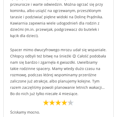
przeurocze i warte odwiedzin. Można ogrzać się przy
kominku, albo usiąść na ogrzewanym, przeszklonym
tarasie i podziwiać piękne widoki na Dolinę Prądnika.
Kawiarnia zapewnia wiele udogodnień dla rodzin z
dziećmi (m.in. przewijak, podgrzewacz do butelek i
kącik dla dzieci).
Spacer mimo dwucyfrowego mrozu udał się wspaniale.
Chłopcy odbyli też bitwę na śnieżki 😉 Całość podobała
nam się bardzo i zgarnęła 4 gwiazdki. Uwielbiamy
takie rodzinne spacery. Mamy wtedy dużo czasu na
rozmowę, podczas której wspominamy przeróżne
zaliczone już atrakcje, albo planujemy kolejne. Tym
razem zaczęliśmy powoli planowanie letnich wakacji…
Bo do nich już tylko niecałe 4 miesiące.
Ściskamy mocno.