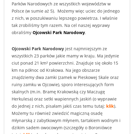
Parków Narodowych ze wszystkich województw w
Polsce (w sumie aż 5). Możemy więc uciec do jednego
z nich, w poszukiwaniu lepszego powietrza. I właśnie
tak zrobiliśmy tym razem. Na cel naszej wyprawy
obraliśmy
Ojcowski Park Narodowy
.
Ojcowski Park Narodowy
jest najmniejszym ze
wszystkich 23 parków jakie mamy w kraju. Ma jedynie
ciut ponad 21 km² powierzchni. Znajduje się około 15
km na północ od Krakowa. Na jego obszarze
znajdziemy dwa zamki (zamek w Pieskowej Skale oraz
ruiny zamku w Ojcowie), sporo interesujących form
skalnych (m.in. Bramę Krakowską czy Maczugę
Herkulesa) oraz setki wapiennych jaskiń (o wyprawie
do jednej z nich, pisałam jakiś czas temu tutaj:
klik
).
Możemy tu również zwiedzić magiczną osadę
młynarską z zabytkowym młynem, tartakiem wodnym i
dzikim sadem owocowym (szczegóły o Boroniówce