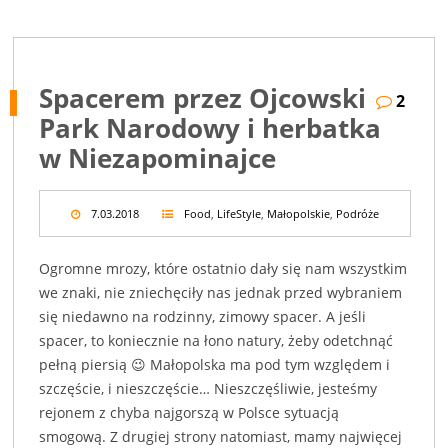
Spacerem przez Ojcowski
2
Park Narodowy i herbatka
w Niezapominajce
7.03.2018
Food
,
LifeStyle
,
Małopolskie
,
Podróże
Ogromne mrozy, które ostatnio dały się nam wszystkim
we znaki, nie zniechęciły nas jednak przed wybraniem
się niedawno na rodzinny, zimowy spacer. A jeśli
spacer, to koniecznie na łono natury, żeby odetchnąć
pełną piersią 😉 Małopolska ma pod tym względem i
szczęście, i nieszczęście… Nieszczęśliwie, jesteśmy
rejonem z chyba najgorszą w Polsce sytuacją
smogową. Z drugiej strony natomiast, mamy najwięcej