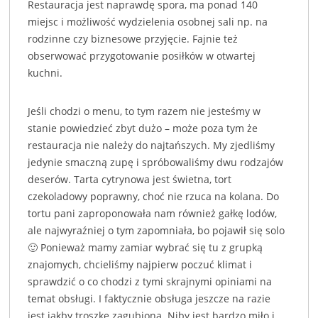
Restauracja jest naprawdę spora, ma ponad 140
miejsc i możliwość wydzielenia osobnej sali np. na
rodzinne czy biznesowe przyjęcie. Fajnie też
obserwować przygotowanie posiłków w otwartej
kuchni.
Jeśli chodzi o menu, to tym razem nie jesteśmy w
stanie powiedzieć zbyt dużo – może poza tym że
restauracja nie należy do najtańszych. My zjedliśmy
jedynie smaczną zupę i spróbowaliśmy dwu rodzajów
deserów. Tarta cytrynowa jest świetna, tort
czekoladowy poprawny, choć nie rzuca na kolana. Do
tortu pani zaproponowała nam również gałkę lodów,
ale najwyraźniej o tym zapomniała, bo pojawił się solo
🙂 Ponieważ mamy zamiar wybrać się tu z grupką
znajomych, chcieliśmy najpierw poczuć klimat i
sprawdzić o co chodzi z tymi skrajnymi opiniami na
temat obsługi. I faktycznie obsługa jeszcze na razie
jest jakby troszkę zagubiona. Niby jest bardzo miło i