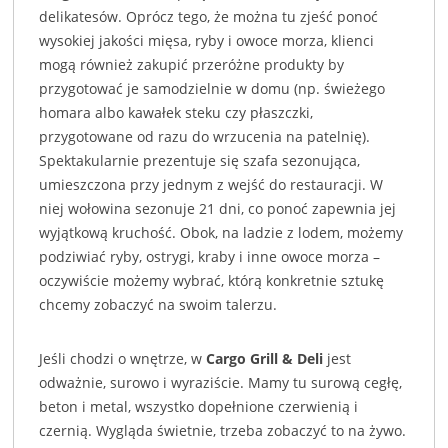
delikatesów. Oprócz tego, że można tu zjeść ponoć
wysokiej jakości mięsa, ryby i owoce morza, klienci
mogą również zakupić przeróżne produkty by
przygotować je samodzielnie w domu (np. świeżego
homara albo kawałek steku czy płaszczki,
przygotowane od razu do wrzucenia na patelnię).
Spektakularnie prezentuje się szafa sezonująca,
umieszczona przy jednym z wejść do restauracji. W
niej wołowina sezonuje 21 dni, co ponoć zapewnia jej
wyjątkową kruchość. Obok, na ladzie z lodem, możemy
podziwiać ryby, ostrygi, kraby i inne owoce morza –
oczywiście możemy wybrać, którą konkretnie sztukę
chcemy zobaczyć na swoim talerzu.
Jeśli chodzi o wnętrze, w
Cargo Grill & Deli
jest
odważnie, surowo i wyraziście. Mamy tu surową cegłę,
beton i metal, wszystko dopełnione czerwienią i
czernią. Wygląda świetnie, trzeba zobaczyć to na żywo.