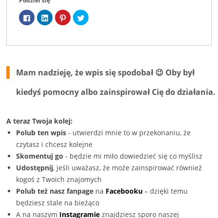
Podziel się
Kliknij,
Kliknij,
Udostępniej
Udostępnij
aby
aby
na
na
udostępnić
udostępnić
Pinterest(Otwiera
Twitterze(Otwiera
na
na
się
się
Facebooku(Otwiera
LinkedIn(Otwiera
w
w
się
się
nowym
nowym
w
w
oknie)
oknie)
nowym
nowym
oknie)
oknie)
Mam nadzieję, że wpis się spodobał 😉 Oby był
kiedyś pomocny albo zainspirował Cię do działania.
A teraz Twoja kolej:
Polub ten wpis
- utwierdzi mnie to w przekonaniu, że
czytasz i chcesz kolejne
Skomentuj go
- będzie mi miło dowiedzieć się co myślisz
Udostępnij
, jeśli uważasz, że może zainspirować również
kogoś z Twoich znajomych
Polub też nasz fanpage
na
Facebooku
– dzięki temu
będziesz stale na bieżąco
A na naszym
Instagramie
znajdziesz sporo naszej