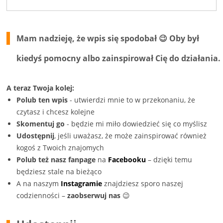
Facebooku(Otwiera
LinkedIn(Otwiera
w
w
się
się
nowym
nowym
w
w
oknie)
oknie)
nowym
nowym
oknie)
oknie)
Mam nadzieję, że wpis się spodobał 😉 Oby był
kiedyś pomocny albo zainspirował Cię do działania.
A teraz Twoja kolej:
Polub ten wpis
- utwierdzi mnie to w przekonaniu, że
czytasz i chcesz kolejne
Skomentuj go
- będzie mi miło dowiedzieć się co myślisz
Udostępnij
, jeśli uważasz, że może zainspirować również
kogoś z Twoich znajomych
Polub też nasz fanpage
na
Facebooku
– dzięki temu
będziesz stale na bieżąco
A na naszym
Instagramie
znajdziesz sporo naszej
codzienności –
zaobserwuj nas
😉