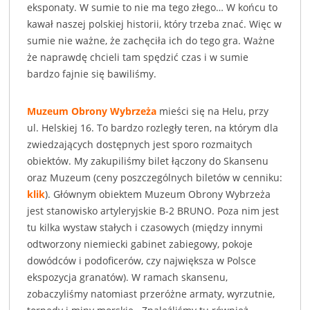
eksponaty. W sumie to nie ma tego złego… W końcu to
kawał naszej polskiej historii, który trzeba znać. Więc w
sumie nie ważne, że zachęciła ich do tego gra. Ważne
że naprawdę chcieli tam spędzić czas i w sumie
bardzo fajnie się bawiliśmy.
Muzeum Obrony Wybrzeża
mieści się na Helu, przy
ul. Helskiej 16. To bardzo rozległy teren, na którym dla
zwiedzających dostępnych jest sporo rozmaitych
obiektów. My zakupiliśmy bilet łączony do Skansenu
oraz Muzeum (ceny poszczególnych biletów w cenniku:
klik
). Głównym obiektem Muzeum Obrony Wybrzeża
jest stanowisko artyleryjskie B-2 BRUNO. Poza nim jest
tu kilka wystaw stałych i czasowych (między innymi
odtworzony niemiecki gabinet zabiegowy, pokoje
dowódców i podoficerów, czy największa w Polsce
ekspozycja granatów). W ramach skansenu,
zobaczyliśmy natomiast przeróżne armaty, wyrzutnie,