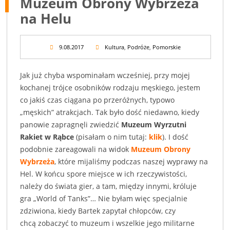
Muzeum Obrony Wybrzeża
na Helu
9.08.2017
Kultura
,
Podróże
,
Pomorskie
Jak już chyba wspominałam wcześniej, przy mojej
kochanej trójce osobników rodzaju męskiego, jestem
co jakiś czas ciągana po przeróżnych, typowo
„męskich” atrakcjach. Tak było dość niedawno, kiedy
panowie zapragnęli zwiedzić
Muzeum Wyrzutni
Rakiet w Rąbce
(pisałam o nim tutaj:
klik
). I dość
podobnie zareagowali na widok
Muzeum Obrony
Wybrzeża
, które mijaliśmy podczas naszej wyprawy na
Hel. W końcu spore miejsce w ich rzeczywistości,
należy do świata gier, a tam, między innymi, króluje
gra „World of Tanks”… Nie byłam więc specjalnie
zdziwiona, kiedy Bartek zapytał chłopców, czy
chcą zobaczyć to muzeum i wszelkie jego militarne