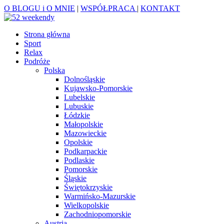
O BLOGU i O MNIE
|
WSPÓŁPRACA
|
KONTAKT
Strona główna
Sport
Relax
Podróże
Polska
Dolnośląskie
Kujawsko-Pomorskie
Lubelskie
Lubuskie
Łódzkie
Małopolskie
Mazowieckie
Opolskie
Podkarpackie
Podlaskie
Pomorskie
Śląskie
Świętokrzyskie
Warmińsko-Mazurskie
Wielkopolskie
Zachodniopomorskie
Austria