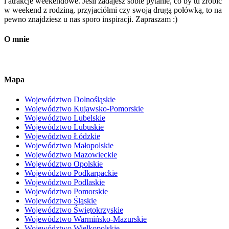
i atrakcje weekendowe. Jeśli zadajesz sobie pytanie, co by tu zrobić
w weekend z rodziną, przyjaciółmi czy swoją drugą połówką, to na
pewno znajdziesz u nas sporo inspiracji. Zapraszam :)
O mnie
Mapa
Województwo Dolnośląskie
Województwo Kujawsko-Pomorskie
Województwo Lubelskie
Województwo Lubuskie
Województwo Łódzkie
Województwo Małopolskie
Województwo Mazowieckie
Województwo Opolskie
Województwo Podkarpackie
Województwo Podlaskie
Województwo Pomorskie
Województwo Śląskie
Województwo Świętokrzyskie
Województwo Warmińsko-Mazurskie
Województwo Wielkopolskie