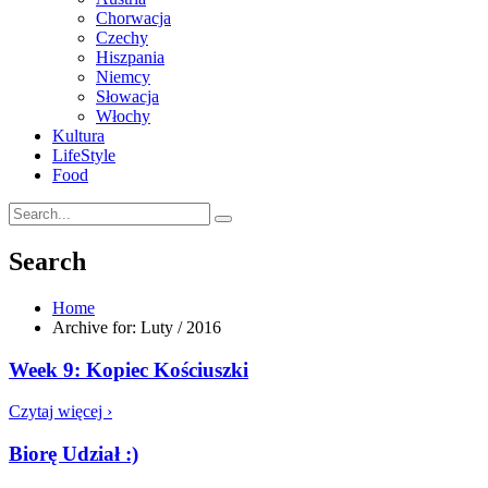
Chorwacja
Czechy
Hiszpania
Niemcy
Słowacja
Włochy
Kultura
LifeStyle
Food
Search
Home
Archive for: Luty / 2016
Week 9: Kopiec Kościuszki
Czytaj więcej ›
Biorę Udział :)